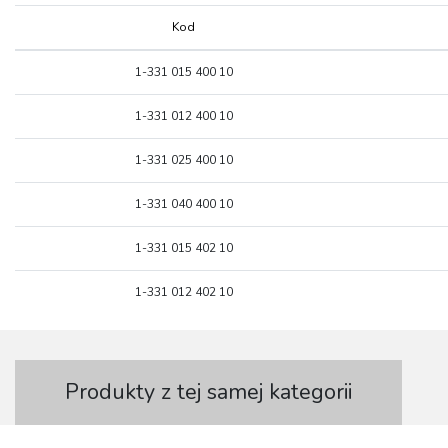
Kod
Kod
1-331 015 400 10
1-331 012 400 10
1-331 025 400 10
1-331 040 400 10
1-331 015 402 10
1-331 012 402 10
Produkty z tej samej kategorii