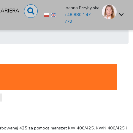
Joanna Przybylska
KARIERA
+48 880 147
772
 karbowanej 425 za pomocą manszet KW 400/425, KWN 400/425 i