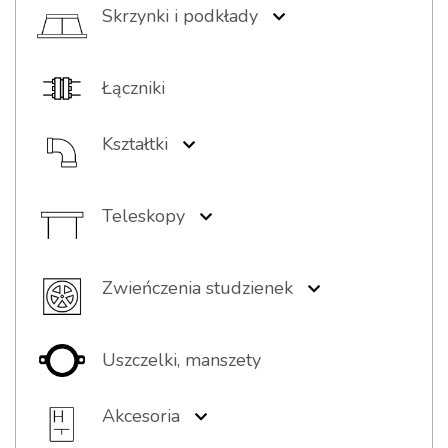
Skrzynki i podkłady
Skrzynki żeliwne
Skrzynki PEHD/żeliwo
Łączniki
Podkładki
Skrzynki PEHD
Pierścienie wyrównawcze
Kształtki
Kształtki żeliwne
Kształtki PE
Teleskopy
Kształtki stalowe (kołnierze)
Teleskopy z włazem
Teleskopy z wpustem
Zwieńczenia studzienek
Teleskop z pokrywą PP
Włazy
Wpusty
Uszczelki, manszety
Elementy kompozytowe
Pokrywy PP
Akcesoria
Stopnie