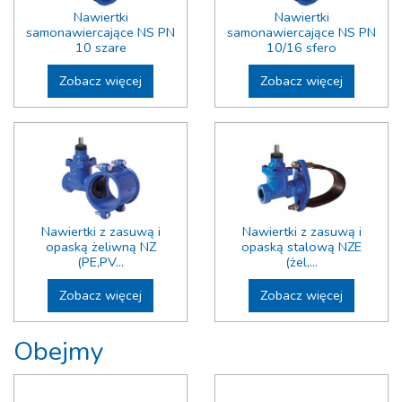
DN 150
Nawiertki
Nawiertki
DN 160
samonawiercające NS PN
samonawiercające NS PN
DN 175
10 szare
10/16 sfero
DN 200
Zobacz więcej
Zobacz więcej
DN 225
DN 250
DN 300
Nawiertki z zasuwą i
Nawiertki z zasuwą i
opaską żeliwną NZ
opaską stalową NZE
(PE,PV...
(żel,...
Zobacz więcej
Zobacz więcej
Obejmy