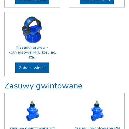
Nasady rurowo -
kołnierzowe NKE (żel, ac,
sta...
Zobacz więcej
Zasuwy gwintowane
Zasuwy gwintowane PN
Zasuwy gwintowane PN