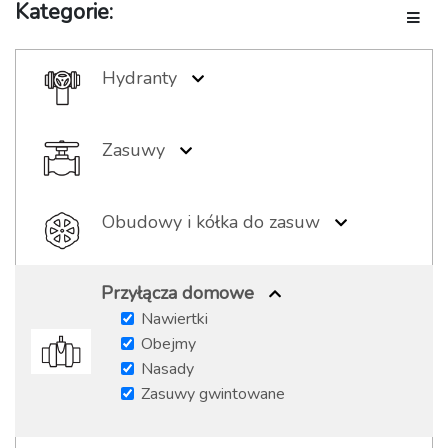
Kategorie:
Toggle
Hydranty
Hydranty podziemne
Hydranty nadziemne
Zasuwy
Akcesoria hydrantowe
Zasuwy kołnierzowe
Zasuwy gwintowane
Obudowy i kółka do zasuw
Zasuwy bose
Obudowy sztywne
Obudowy teleskopowe
Przyłącza domowe
Kółka żeliwne
Nawiertki
Kółka aluminiowe
Obejmy
Nasady
Zasuwy gwintowane