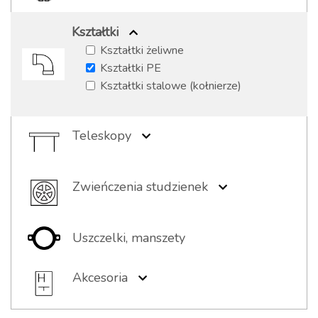
Skrzynki PEHD
Kształtki
Pierścienie wyrównawcze
Kształtki żeliwne
Kształtki PE
Kształtki stalowe (kołnierze)
Teleskopy
Teleskopy z włazem
Teleskopy z wpustem
Zwieńczenia studzienek
Teleskop z pokrywą PP
Włazy
Wpusty
Uszczelki, manszety
Elementy kompozytowe
Pokrywy PP
Akcesoria
Stopnie
Taśmy