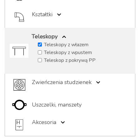
Skrzynki PEHD
Pierścienie wyrównawcze
Kształtki
Kształtki żeliwne
Kształtki PE
Teleskopy
Kształtki stalowe (kołnierze)
Teleskopy z włazem
Teleskopy z wpustem
Teleskop z pokrywą PP
Zwieńczenia studzienek
Włazy
Wpusty
Uszczelki, manszety
Elementy kompozytowe
Pokrywy PP
Akcesoria
Stopnie
Taśmy