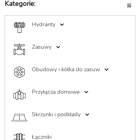
Kategorie:
Toggle
Hydranty
Hydranty podziemne
Hydranty nadziemne
Zasuwy
Akcesoria hydrantowe
Zasuwy kołnierzowe
Zasuwy gwintowane
Obudowy i kółka do zasuw
Zasuwy bose
Obudowy sztywne
Obudowy teleskopowe
Przyłącza domowe
Kółka żeliwne
Nawiertki
Kółka aluminiowe
Obejmy
Skrzynki i podkłady
Nasady
Skrzynki żeliwne
Zasuwy gwintowane
Skrzynki PEHD/żeliwo
Łączniki
Podkładki