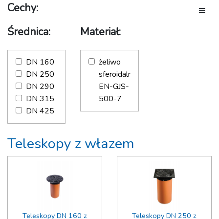
Cechy:
Tabliczki i słupki
Toggle
Zestawy śrub i doszczelniające
Średnica:
Materiał:
Zawór odpowietrzający
DN 160
żeliwo
DN 250
sferoidalne
DN 290
EN-GJS-
DN 315
500-7
DN 425
Teleskopy z włazem
Teleskopy DN 160 z
Teleskopy DN 250 z