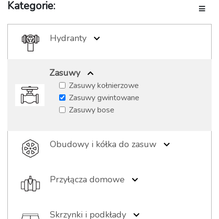
Kategorie:
Toggle
Hydranty
Hydranty podziemne
Hydranty nadziemne
Zasuwy
Akcesoria hydrantowe
Zasuwy kołnierzowe
Zasuwy gwintowane
Zasuwy bose
Obudowy i kółka do zasuw
Obudowy sztywne
Obudowy teleskopowe
Przyłącza domowe
Kółka żeliwne
Nawiertki
Kółka aluminiowe
Obejmy
Skrzynki i podkłady
Nasady