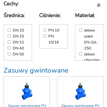
Cechy:
Tabliczki i słupki
Toggle
Zestawy śrub i doszczelniające
Średnica:
Ciśnienie:
Materiał:
Zawór odpowietrzający
DN 20
PN 10
żeliwo
DN 25
PN
szare
DN 32
10/16
EN-GJL-
DN 40
250
DN 50
żeliwo
sferoidalne
EN-GJS-
Zasuwy gwintowane
500-7
Zasuwy gwintowane PN
Zasuwy gwintowane PN