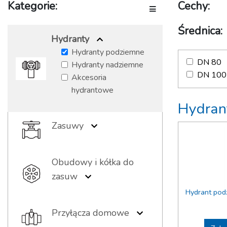
Kategorie:
Cechy:
Toggle navigation
Średnica:
Hydranty
Hydranty podziemne
DN 80
Hydranty nadziemne
DN 100
Akcesoria
hydrantowe
Hydran
Zasuwy
Zasuwy kołnierzowe
Zasuwy gwintowane
Obudowy i kółka do
Zasuwy bose
zasuw
Obudowy sztywne
Hydrant pod
Obudowy
Przyłącza domowe
teleskopowe
Nawiertki