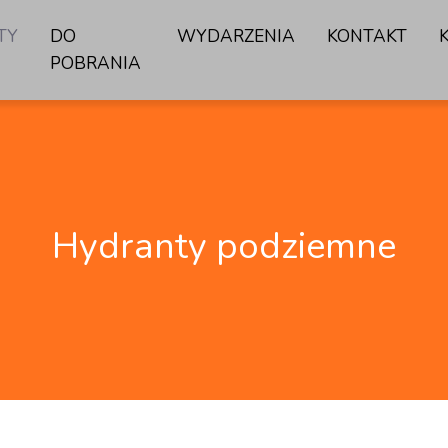
TY
DO
WYDARZENIA
KONTAKT
POBRANIA
Hydranty podziemne