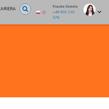
Klaudia Skalska
KARIERA
+48 602 130
579