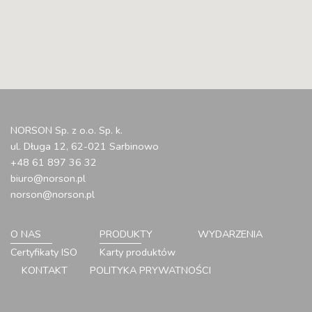
NORSON Sp. z o.o. Sp. k.
ul. Długa 12, 62-021 Sarbinowo
+48 61 897 36 32
biuro@norson.pl
norson@norson.pl
O NAS
PRODUKTY
WYDARZENIA
Certyfikaty ISO
Karty produktów
KONTAKT
POLITYKA PRYWATNOŚCI