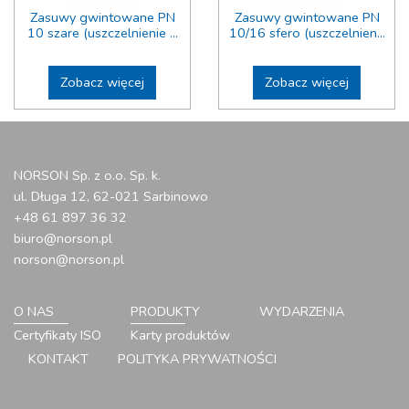
Zasuwy gwintowane PN
Zasuwy gwintowane PN
10 szare (uszczelnienie ...
10/16 sfero (uszczelnien...
Zobacz więcej
Zobacz więcej
NORSON Sp. z o.o. Sp. k.
ul. Długa 12, 62-021 Sarbinowo
+48 61 897 36 32
biuro@norson.pl
norson@norson.pl
O NAS
PRODUKTY
WYDARZENIA
Certyfikaty ISO
Karty produktów
KONTAKT
POLITYKA PRYWATNOŚCI