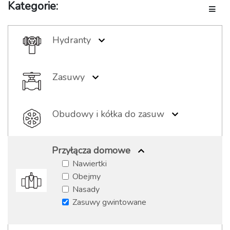
Kategorie:
Toggle
Hydranty
Hydranty podziemne
Hydranty nadziemne
Zasuwy
Akcesoria hydrantowe
Zasuwy kołnierzowe
Zasuwy gwintowane
Obudowy i kółka do zasuw
Zasuwy bose
Obudowy sztywne
Obudowy teleskopowe
Przyłącza domowe
Kółka żeliwne
Nawiertki
Kółka aluminiowe
Obejmy
Nasady
Zasuwy gwintowane