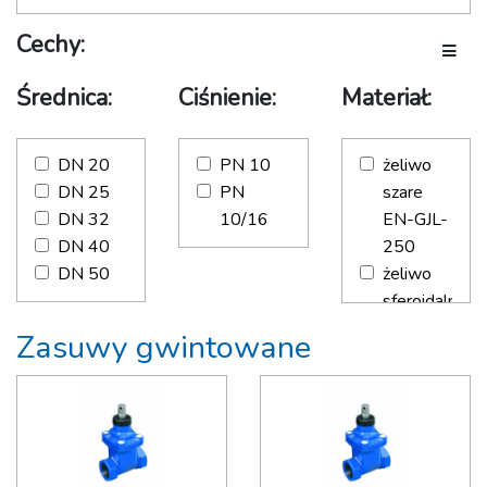
Taśmy
Cechy:
Tabliczki i słupki
Toggle
Zestawy śrub i doszczelniające
Średnica:
Ciśnienie:
Materiał:
Zawór odpowietrzający
DN 20
PN 10
żeliwo
DN 25
PN
szare
DN 32
10/16
EN-GJL-
DN 40
250
DN 50
żeliwo
sferoidalne
EN-GJS-
Zasuwy gwintowane
500-7