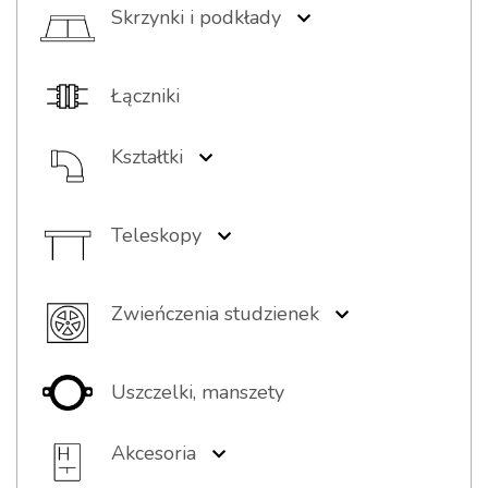
Skrzynki i podkłady
Skrzynki żeliwne
Skrzynki PEHD/żeliwo
Łączniki
Podkładki
Skrzynki PEHD
Pierścienie wyrównawcze
Kształtki
Kształtki żeliwne
Kształtki PE
Teleskopy
Kształtki stalowe (kołnierze)
Teleskopy z włazem
Teleskopy z wpustem
Zwieńczenia studzienek
Teleskop z pokrywą PP
Włazy
Wpusty
Uszczelki, manszety
Elementy kompozytowe
Pokrywy PP
Akcesoria
Stopnie